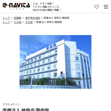
さぁ、今すぐ検索！
ナビタに掲載されている
地元のお店の情報が満載！
トップ
兵庫県
神戸市中央区
医療法人 神甲会 隈病院
トップ
その他
その他
医療法人 神甲会 隈病院
クマビョウイン
医療法人 神甲会 隈病院