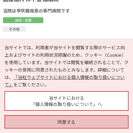
当院は甲状腺疾患の専門病院です
病院・医療
その他
エリア
兵庫県神戸市中央区
当サイトでは、利用者が当サイトを閲覧する際のサービス向
最寄り駅
阪急神戸線→神戸高速線 花隈駅 西口から 徒歩3
上およびサイトの利用状況把握のため、クッキー（Cookie）
分
を使用しています。当サイトでは閲覧を継続されることで、ク
阪神本線・山陽電車→神戸高速線 西元町駅 東出
ッキーの使用に同意されたものとみなします。詳細について
口から 徒歩5分
は、
「当社ウェブサイトにおける個人情報の取り扱いについ
地下鉄 山手線 大倉山駅 東2出口から 徒歩8分
て」
をご覧ください。
地下鉄 山手線 県庁前駅 西4出口から 徒歩10分
当サイトにおける
「個人情報の取り扱いについて」へ
医療法人 神甲会 隈病院に行く前にチェック！
同意する
078-371-3721