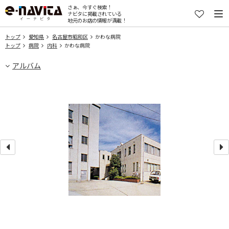
さぁ、今すぐ検索！
ナビタに掲載されている
地元のお店の情報が満載！
トップ
愛知県
名古屋市昭和区
かわな病院
トップ
病院
内科
かわな病院
アルバム