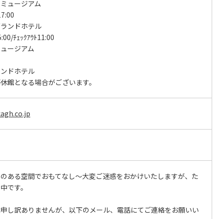
ーミュージアム
7:00
グランドホテル
5:00/ﾁｪｯｸｱｳﾄ11:00
ミュージアム
日
ランドホテル
等休館となる場合がございます。
agh.co.jp
りのある空間でおもてなし～大変ご迷惑をおかけいたしますが、た
ス中です。
は申し訳ありませんが、以下のメール、電話にてご連絡をお願いい