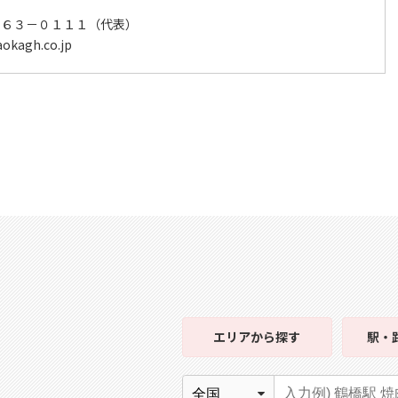
－６３－０１１１（代表）
kagh.co.jp
エリア
から探す
駅・