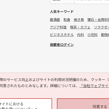
人気キーワード
居酒屋
和食
焼き鳥
懐石・会席料
アジア料理
喫茶・カフェ
リラクゼ
ビジネスホテル
内科
小児科
動物
掲載者ログイン
際のサービス向上およびサイトの利用状況把握のため、クッキー（C
同意されたものとみなします。詳細については、
「当社ウェブサイ
Copyright © HYOJITO.Co.,Ltd. All Rights Reserved.
サイトにおける
同意する
の取り扱いについて」へ