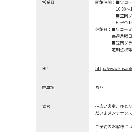
営業日
開館時間：
■ワコ
10:00～1
■笠岡
ﾁｪｯｸｲﾝ1
休館日：
■ワコー
毎週月曜
■笠岡グ
定期点検
HP
http://www.kasaok
駐車場
あり
備考
～広い客室、ゆと
だいまメンテナン
ご予約のお客様に