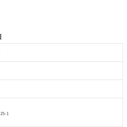
報
科
5-1