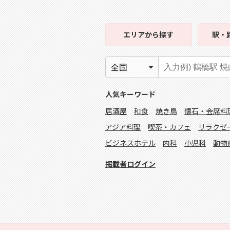
エリア
から探す
駅・
人気キーワード
居酒屋
和食
焼き鳥
懐石・会席料
アジア料理
喫茶・カフェ
リラクゼ
ビジネスホテル
内科
小児科
動物
掲載者ログイン