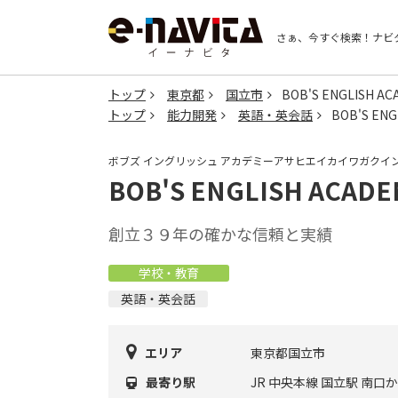
さぁ、今すぐ検索！
ナビ
トップ
東京都
国立市
BOB'S ENGLISH
トップ
能力開発
英語・英会話
BOB'S E
ボブズ イングリッシュ アカデミーアサヒエイカイワガクイ
BOB'S ENGLISH AC
創立３９年の確かな信頼と実績
学校・教育
英語・英会話
エリア
東京都国立市
最寄り駅
JR 中央本線 国立駅 南口