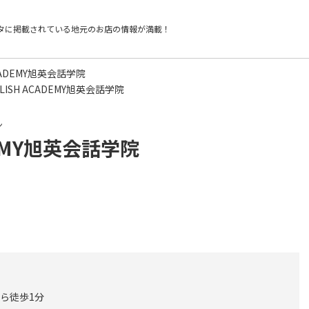
タに掲載されている
地元のお店の情報が満載！
 ACADEMY旭英会話学院
NGLISH ACADEMY旭英会話学院
ン
ADEMY旭英会話学院
から徒歩1分