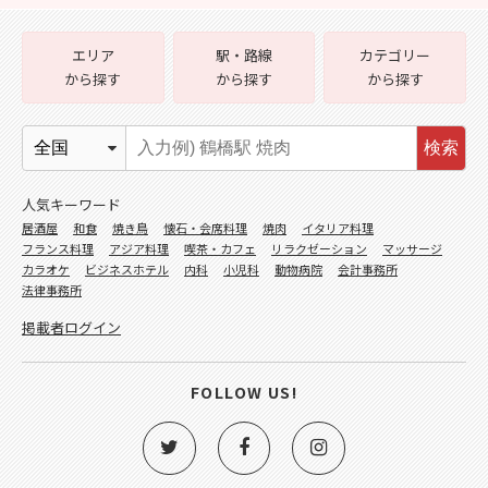
エリア
駅・路線
カテゴリー
から探す
から探す
から探す
検索
人気キーワード
居酒屋
和食
焼き鳥
懐石・会席料理
焼肉
イタリア料理
フランス料理
アジア料理
喫茶・カフェ
リラクゼーション
マッサージ
カラオケ
ビジネスホテル
内科
小児科
動物病院
会計事務所
法律事務所
掲載者ログイン
FOLLOW US!