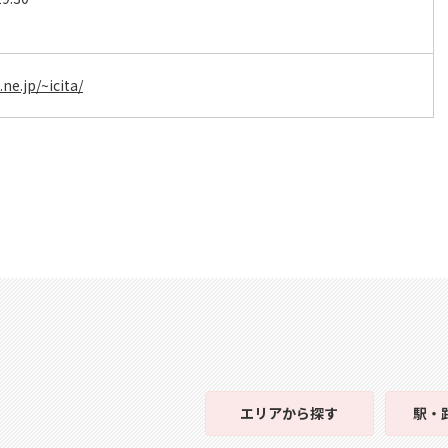
.ne.jp/~icita/
エリア
から探す
駅・