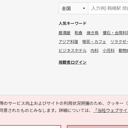
人気キーワード
居酒屋
和食
焼き鳥
懐石・会席料
アジア料理
喫茶・カフェ
リラクゼ
ビジネスホテル
内科
小児科
動物
掲載者ログイン
際のサービス向上およびサイトの利用状況把握のため、クッキー（C
同意されたものとみなします。詳細については、
「当社ウェブサイ
Copyright © HYOJITO.Co.,Ltd. All Rights Reserved.