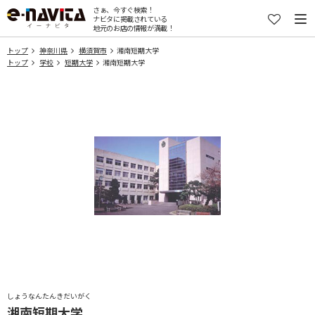
さぁ、今すぐ検索！
ナビタに掲載されている
地元のお店の情報が満載！
トップ
神奈川県
横須賀市
湘南短期大学
トップ
学校
短期大学
湘南短期大学
しょうなんたんきだいがく
湘南短期大学