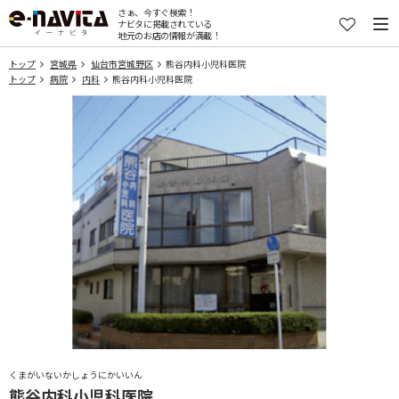
さぁ、今すぐ検索！
ナビタに掲載されている
地元のお店の情報が満載！
トップ
宮城県
仙台市宮城野区
熊谷内科小児科医院
トップ
病院
内科
熊谷内科小児科医院
くまがいないかしょうにかいいん
熊谷内科小児科医院