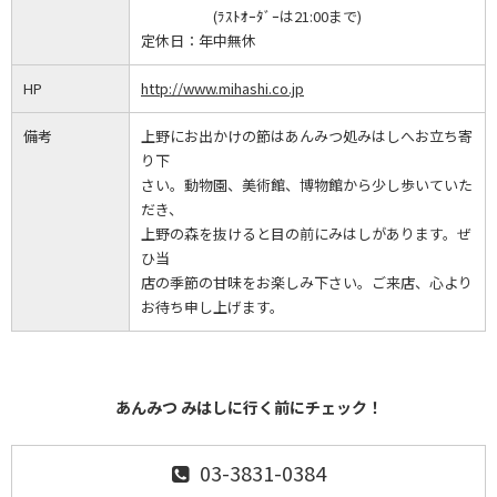
(ﾗｽﾄｵｰﾀﾞｰは21:00まで)
定休日：
年中無休
HP
http://www.mihashi.co.jp
備考
上野にお出かけの節はあんみつ処みはしへお立ち寄
り下
さい。動物園、美術館、博物館から少し歩いていた
だき、
上野の森を抜けると目の前にみはしがあります。ぜ
ひ当
店の季節の甘味をお楽しみ下さい。ご来店、心より
お待ち申し上げます。
あんみつ みはしに行く前にチェック！
03-3831-0384