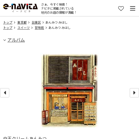
さぁ、今すぐ検索！
ナビタに掲載されている
地元のお店の情報が満載！
トップ
東京都
台東区
あんみつ みはし
トップ
スイーツ
甘味処
あんみつ みはし
アルバム
白玉クリームあんみつ