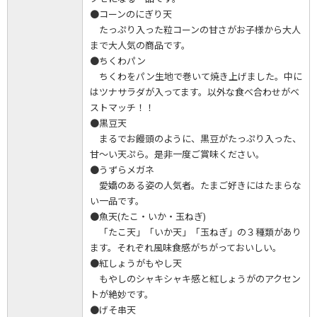
●コーンのにぎり天
たっぷり入った粒コーンの甘さがお子様から大人
まで大人気の商品です。
●ちくわパン
ちくわをパン生地で巻いて焼き上げました。中に
はツナサラダが入ってます。以外な食べ合わせがベ
ストマッチ！！
●黒豆天
まるでお饅頭のように、黒豆がたっぷり入った、
甘～い天ぷら。是非一度ご賞味ください。
●うずらメガネ
愛嬌のある姿の人気者。たまご好きにはたまらな
い一品です。
●魚天(たこ・いか・玉ねぎ)
「たこ天」「いか天」「玉ねぎ」の３種類があり
ます。それぞれ風味食感がちがっておいしい。
●紅しょうがもやし天
もやしのシャキシャキ感と紅しょうがのアクセン
トが絶妙です。
●げそ串天