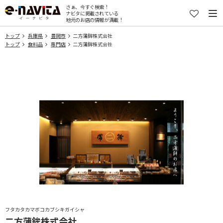
さぁ、今すぐ検索！
ナビタに掲載されている
地元のお店の情報が満載！
トップ
兵庫県
豊岡市
二方蒲鉾株式会社
トップ
食料品
専門店
二方蒲鉾株式会社
フタカタカマボコカブシキガイシャ
二方蒲鉾株式会社