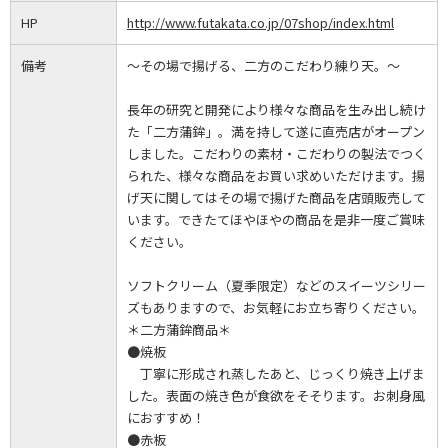
HP
http://www.futakata.co.jp/07shop/index.html
備考
～その場で揚げる、二方のこだわり練り天。～
長年の研究と開発により様々な商品を生み出し続け
た「二方蒲鉾」。満を持して遂に直売店がオープン
しました。こだわりの素材・こだわりの製法でつく
られた、様々な商品をお買い求めいただけます。揚
げ天に関してはその場で揚げた商品を店頭販売して
います。できたてほやほやの商品を是非一度ご賞味
ください。
ソフトクリーム（夏季限定）などのスイーツシリー
ズもありますので、お気軽にお立ち寄りください。
＊二方蒲鉾商品＊
●焼板
丁寧に形成され蒸したあと、じっくり焼き上げま
した。表面の焼き色が食欲をそそります。お刺身風
におすすめ！
●赤板