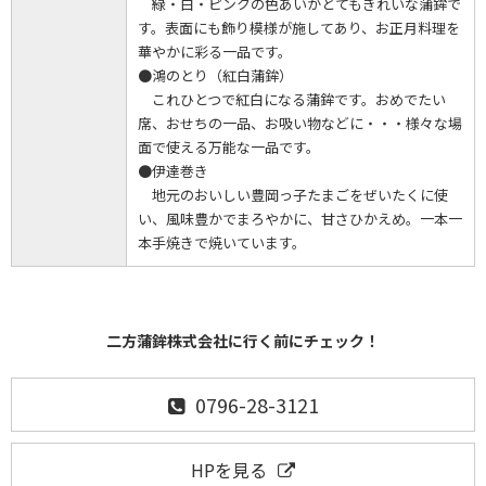
緑・白・ピンクの色あいがとてもきれいな蒲鉾で
す。表面にも飾り模様が施してあり、お正月料理を
華やかに彩る一品です。
●鴻のとり（紅白蒲鉾）
これひとつで紅白になる蒲鉾です。おめでたい
席、おせちの一品、お吸い物などに・・・様々な場
面で使える万能な一品です。
●伊達巻き
地元のおいしい豊岡っ子たまごをぜいたくに使
い、風味豊かでまろやかに、甘さひかえめ。一本一
本手焼きで焼いています。
二方蒲鉾株式会社に行く前にチェック！
0796-28-3121
HPを見る