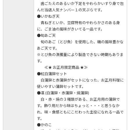
歯ごたえのあるいか下足をやわらかいすり身で包
んだ当店人気ナンバー１の天ぷらです。
●いかねぎ天
青ねぎといか、豆腐特有のやわらかさのある身
に、ごま油の風味がきいてる一品です。
●旬あご天
旬のあご（とび魚）を使用した、磯の風味豊かな
あご天です。
※とび魚の漁獲量により製造できない時期もありま
す。
≪★ お正月限定商品 ★≫
●紅白蒲鉾セット
白蒲鉾と赤蒲鉾がセットになった、お正月料理に
使いやすい蒲鉾セットです。
●凛 (白蒲鉾・赤蒲鉾・焼蒲鉾)
白・赤・焼の３種類がある、お正月用の蒲鉾で
す。飾り用だから味はちょっと・・・と思うなか
れ、味・食感ともにこだわった主役になれる一品で
す。
●かのこ