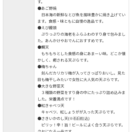
す。
●あご野焼
日本海の新鮮なとび魚を風味豊かに焼き上げてい
ます。食感・味ともに自慢の逸品です。
●えび饅頭
ぷりっぷりの海老をふらふわのすり身で包みまし
た。あんかけやおでんにおすすめです。
●鯛天
もちもちとした食感の身にあまーい味。どこか懐
かしく、癒される天ぷらです。
●梅ちゃん
刻んだカリカリ梅が入ってさっぱりおいし。見た
目も梅干しみたいで女性に大人気の天ぷらです。
●大きな野菜天
３種類の野菜をすり身の中にたっぷり詰め込みま
した。栄養満点です！
●紅きゃべつ天
キャベツ、紅しょうがが入った天ぷらです。
●さきいかのし天(※石臼仕込)
ピリッ！辛！旨！ビールによく合う天ぷらです。
クセになる一品です。