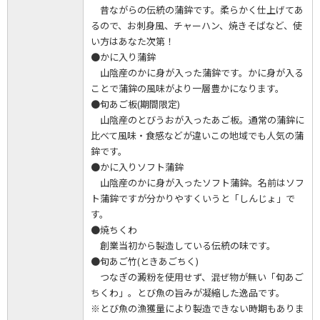
昔ながらの伝統の蒲鉾です。柔らかく仕上げてあ
るので、お刺身風、チャーハン、焼きそばなど、使
い方はあなた次第！
●かに入り蒲鉾
山陰産のかに身が入った蒲鉾です。かに身が入る
ことで蒲鉾の風味がより一層豊かになります。
●旬あご板(期間限定)
山陰産のとびうおが入ったあご板。通常の蒲鉾に
比べて風味・食感などが違いこの地域でも人気の蒲
鉾です。
●かに入りソフト蒲鉾
山陰産のかに身が入ったソフト蒲鉾。名前はソフ
ト蒲鉾ですが分かりやすくいうと「しんじょ」で
す。
●焼ちくわ
創業当初から製造している伝統の味です。
●旬あご竹(ときあごちく)
つなぎの澱粉を使用せず、混ぜ物が無い「旬あご
ちくわ」。とび魚の旨みが凝縮した逸品です。
※とび魚の漁獲量により製造できない時期もありま