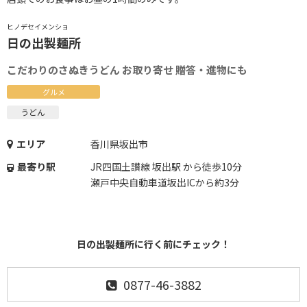
ヒノデセイメンショ
日の出製麺所
こだわりのさぬきうどん お取り寄せ 贈答・進物にも
グルメ
うどん
エリア
香川県坂出市
最寄り駅
JR四国土讃線 坂出駅 から徒歩10分
瀬戸中央自動車道坂出ICから約3分
日の出製麺所に行く前にチェック！
0877-46-3882