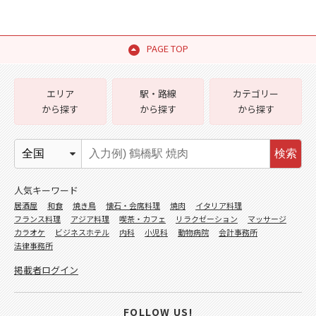
PAGE TOP
エリア
駅・路線
カテゴリー
から探す
から探す
から探す
検索
人気キーワード
居酒屋
和食
焼き鳥
懐石・会席料理
焼肉
イタリア料理
フランス料理
アジア料理
喫茶・カフェ
リラクゼーション
マッサージ
カラオケ
ビジネスホテル
内科
小児科
動物病院
会計事務所
法律事務所
掲載者ログイン
FOLLOW US!