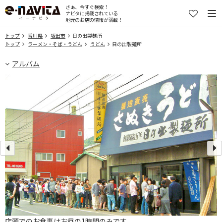
さぁ、今すぐ検索！
ナビタに掲載されている
地元のお店の情報が満載！
トップ
香川県
坂出市
日の出製麺所
トップ
ラーメン・そば・うどん
うどん
日の出製麺所
アルバム
店頭でのお食事はお昼の1時間のみです。