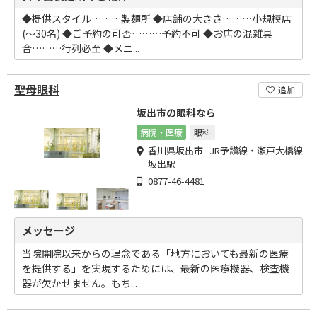
◆提供スタイル………製麺所 ◆店舗の大きさ………小規模店
(～30名) ◆ご予約の可否………予約不可 ◆お店の混雑具
合………行列必至 ◆メニ...
聖母眼科
追加
坂出市の眼科なら
病院・医療
眼科
香川県坂出市 JR予讃線・瀬戸大橋線
坂出駅
0877-46-4481
メッセージ
当院開院以来からの理念である「地方においても最新の医療
を提供する」を実現するためには、最新の医療機器、検査機
器が欠かせません。もち...