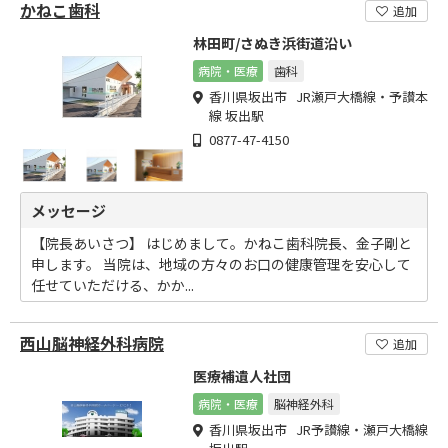
かねこ歯科
追加
林田町/さぬき浜街道沿い
病院・医療
歯科
香川県坂出市 JR瀬戸大橋線・予讃本
線 坂出駅
0877-47-4150
メッセージ
【院長あいさつ】 はじめまして。かねこ歯科院長、金子剛と
申します。 当院は、地域の方々のお口の健康管理を安心して
任せていただける、かか...
西山脳神経外科病院
追加
医療補遺人社団
病院・医療
脳神経外科
香川県坂出市 JR予讃線・瀬戸大橋線