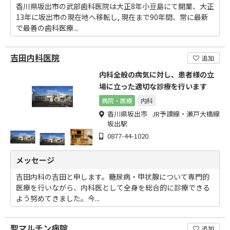
香川県坂出市の武部歯科医院は大正8年小豆島にて開業、大正
13年に坂出市の現在地へ移転し, 現在まで90年間、常に最新
で最善の歯科医療...
吉田内科医院
追加
内科全般の病気に対し、患者様の立
場に立った適切な診療を行います
病院・医療
内科
香川県坂出市 JR予讃線・瀬戸大橋線
坂出駅
0877-44-1020
メッセージ
吉田内科の吉田と申します。糖尿病・甲状腺について専門的
医療を行いながら、内科医として全身を総合的に診療できる
よう努めてきました。今...
聖マルチン病院
追加