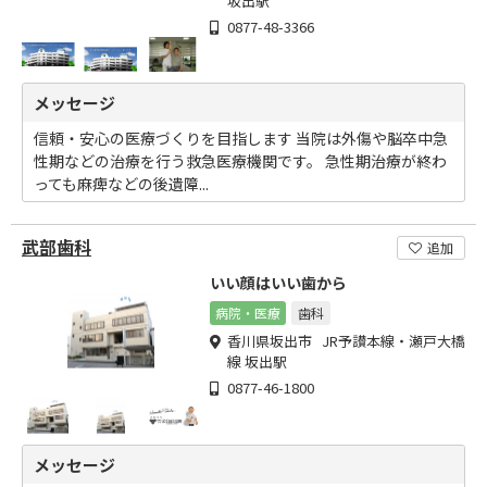
坂出駅
0877-48-3366
メッセージ
信頼・安心の医療づくりを目指します 当院は外傷や脳卒中急
性期などの治療を行う救急医療機関です。 急性期治療が終わ
っても麻痺などの後遺障...
武部歯科
追加
いい顔はいい歯から
病院・医療
歯科
香川県坂出市 JR予讃本線・瀬戸大橋
線 坂出駅
0877-46-1800
メッセージ