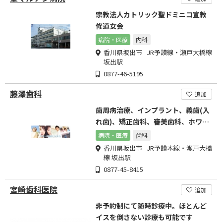
宗教法人カトリック聖ドミニコ宣教
修道女会
病院・医療
内科
香川県坂出市 JR予讃線・瀬戸大橋線
坂出駅
0877-46-5195
藤澤歯科
追加
歯周病治療、インプラント、義歯(入
れ歯)、矯正歯科、審美歯科、ホワイ
トニング
病院・医療
歯科
香川県坂出市 JR予讃本線・瀬戸大橋
線 坂出駅
0877-45-8415
宮崎歯科医院
追加
非予約制にて随時診療中。ほとんど
イスを倒さない診療も可能です