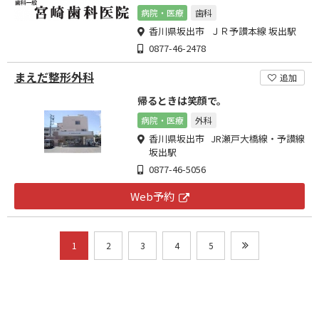
病院・医療
歯科
香川県坂出市 ＪＲ予讃本線 坂出駅
0877-46-2478
まえだ整形外科
追加
帰るときは笑顔で。
病院・医療
外科
香川県坂出市 JR瀬戸大橋線・予讃線
坂出駅
0877-46-5056
Web予約
1
2
3
4
5