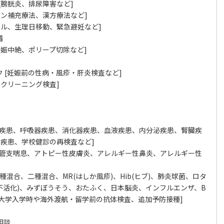
[膀胱炎、排尿障害など]
モン補充療法、漢方療法など]
量ピル、生理日移動、緊急避妊など]
着
妊娠中絶、ポリープ切除など]
ク [妊娠前の性病・風疹・肝炎検査など]
スクリーニング検査]
症疾患、呼吸器疾患、消化器疾患、血液疾患、内分泌疾患、腎臓疾
疾患、学校健診の再検査など]
気管支喘息、アトピー性皮膚炎、アレルギー性鼻炎、アレルギー性
三種混合、二種混合、MR(はしか風疹)、Hib(ヒブ)、肺炎球菌、ロタ
不活化)、みずぼうそう、おたふく、日本脳炎、インフルエンザ、B
大学入学時や海外渡航・留学前の抗体検査、追加予防接種]
相談