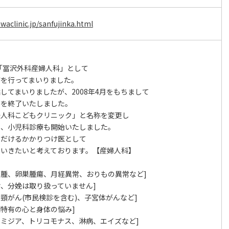
waclinic.jp/sanfujinka.html
り「冨沢外科産婦人科」として
療を行ってまいりました。
してまいりましたが、2008年4月をもちまして
いを終了いたしました。
婦人科こどもクリニック」と名称を変更し
え、小児科診療も開始いたしました。
ただけるかかりつけ医として
ていきたいと考えております。【産婦人科】
宮筋腫、卵巣腫瘍、月経異常、おりもの異常など]
健診、分娩は取り扱っていません]
宮頸がん(市民検診を含む)、子宮体がんなど]
期特有の心と身体の悩み]
クラミジア、トリコモナス、淋病、エイズなど]