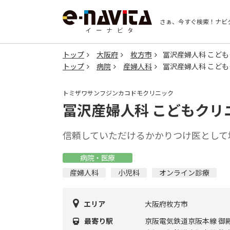
さぁ、今すぐ検索！
ナビ
トップ
大阪府
枚方市
冨沢産婦人科 こど
トップ
病院
産婦人科
冨沢産婦人科 こど
トミザワサンフジンカコドモクリニック
冨沢産婦人科 こどもクリ
信頼していただけるかかりつけ医として
病院・医療
産婦人科
小児科
オンライン診療
エリア
大阪府枚方市
最寄り駅
京阪電気鉄道京阪本線 御殿