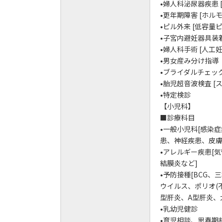
•婦人科泌尿器疾患 
•更年期障害 [ホル
•ピル外来 [低容
•子宮内避妊器具装
•婦人科手術 [人工
•男女産み分け指導
•ブライダルチェッ
•胎児超音波検査 [
•特定検診
【小児科】
■診療科目
•一般小児科[感染
患、神経疾患、皮膚
•アレルギー疾患[
結膜炎など]
•予防接種[BCG、
ウイルス、ポリオ(
型肝炎、A型肝炎、
•乳幼児健診
•育児相談、思春期