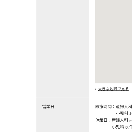
大きな地図で見る
営業日
診療時間：
産婦人科 9
小児科 10
休館日：
産婦人科 
小児科 水