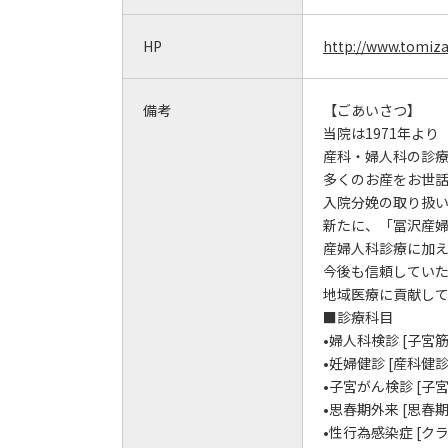
HP
http://www.tomiza
備考
【ごあいさつ】
当院は1971年よ
産科・婦人科の診
多くのお産をお世話
入院分娩の取り扱
新たに、「冨沢産
産婦人科診療に加
今後も信頼してい
地域医療に貢献し
■診療科目
•婦人科検診 [子
•妊婦健診 [産科
•子宮がん検診 [子
•思春期外来 [思春
•性行為感染症 [