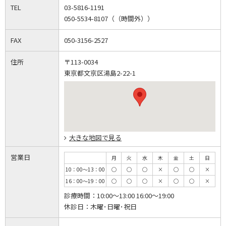
TEL
03-5816-1191
050-5534-8107（（時間外））
FAX
050-3156-2527
住所
〒113-0034
東京都文京区湯島2-22-1
大きな地図で見る
営業日
月
火
水
木
金
土
日
10：00～13：00
◯
◯
◯
×
◯
◯
×
16：00～19：00
◯
◯
◯
×
◯
◯
×
診療時間：
10:00～13:00 16:00～19:00
休診日：
木曜･日曜･祝日