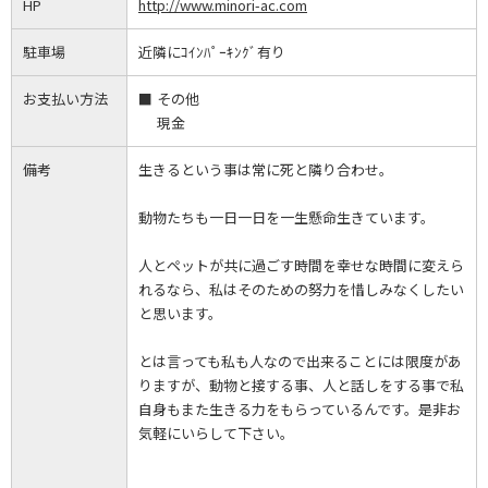
HP
http://www.minori-ac.com
駐車場
近隣にｺｲﾝﾊﾟｰｷﾝｸﾞ有り
お支払い方法
その他
現金
備考
生きるという事は常に死と隣り合わせ。
動物たちも一日一日を一生懸命生きています。
人とペットが共に過ごす時間を幸せな時間に変えら
れるなら、私はそのための努力を惜しみなくしたい
と思います。
とは言っても私も人なので出来ることには限度があ
りますが、動物と接する事、人と話しをする事で私
自身もまた生きる力をもらっているんです。是非お
気軽にいらして下さい。