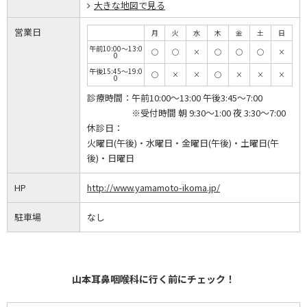
大きな地図で見る
営業日
月
火
水
木
金
土
日
午前10:00～13:0
◯
◯
×
◯
◯
◯
×
0
午後15:45～19:0
◯
×
×
◯
×
×
×
0
診療時間：
午前10:00～13:00 午後3:45～7:00
※受付時間 朝 9:30～1:00 夜 3:30～7:00
休診日：
火曜日(午後)・水曜日・金曜日(午後)・土曜日(午
後)・日曜日
HP
http://www.yamamoto-ikoma.jp/
駐車場
なし
山本耳鼻咽喉科に行く前にチェック！