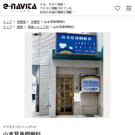
さぁ、今すぐ検索！
ナビタに掲載されている
地元のお店の情報が満載！
トップ
奈良県
生駒市
山本耳鼻咽喉科
トップ
病院
耳鼻いんこう科
山本耳鼻咽喉科
ヤマモトジビインコウカ
山本耳鼻咽喉科