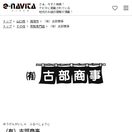
さぁ、今すぐ検索！
ナビタに掲載されている
地元のお店の情報が満載！
トップ
山口県
周南市
（有）古部商亊
トップ
その他
買取専門店
（有）古部商亊
ゆうげんがいしゃ ふるべしょうじ
（有）古部商亊