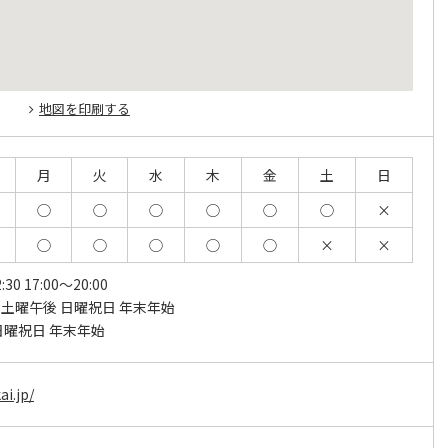
地図を印刷する
月
火
水
木
金
土
日
◯
◯
◯
◯
◯
◯
×
◯
◯
◯
◯
◯
×
×
:30 17:00～20:00
土曜午後 日曜祝日 年末年始
日曜祝日 年末年始
i.jp/