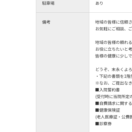
駐車場
あり
備考
地域の皆様に信頼
お気軽にご相談、
地域の皆様の頼れ
お役に立ちたいと考
皆様の健康に少し
どうぞ、末永くよ
・下記の書類を1階
※なお、ご提出な
■入院誓約書
(受付時に当院所定
■自費請求に関す
■健康保険証
(老人医療証・公費
■診察券