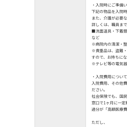
・入院時にご準備
下記の物品を入院時
また、介護が必要
詳しくは、職員ま
■洗面道具・下着
など
※病院内の清潔・
※貴重品は、盗難
すので、お持ちに
※テレビ等の電気器
・入院費用につい
入院費用、その他費
ださい。
社会保険でも、国民
窓口で1ヶ月に一定
過分が「高額医療
ただし、