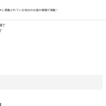
タに掲載されている
地元のお店の情報が満載！
横丁
丁
報