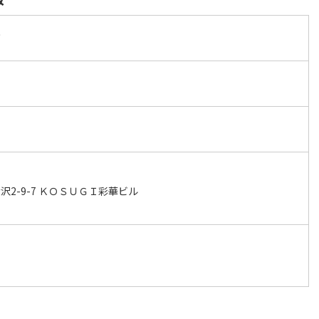
丁
2-9-7 ＫＯＳＵＧＩ彩華ビル