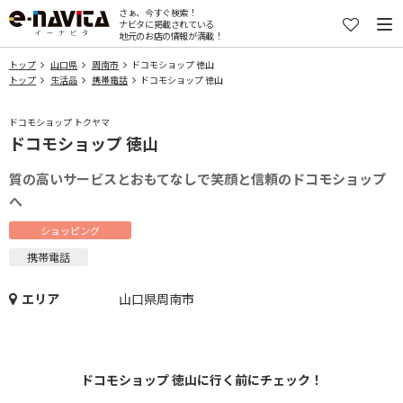
さぁ、今すぐ検索！
ナビタに掲載されている
地元のお店の情報が満載！
トップ
山口県
周南市
ドコモショップ 徳山
トップ
生活品
携帯電話
ドコモショップ 徳山
ドコモショップ トクヤマ
ドコモショップ 徳山
質の高いサービスとおもてなしで笑顔と信頼のドコモショップ
へ
ショッピング
携帯電話
エリア
山口県周南市
ドコモショップ 徳山に行く前にチェック！