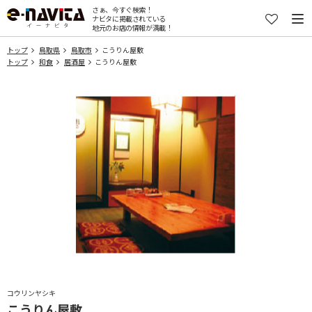
さぁ、今すぐ検索！
ナビタに掲載されている
地元のお店の情報が満載！
トップ
鳥取県
鳥取市
こうりん屋敷
トップ
和食
居酒屋
こうりん屋敷
コウリンヤシキ
こうりん屋敷