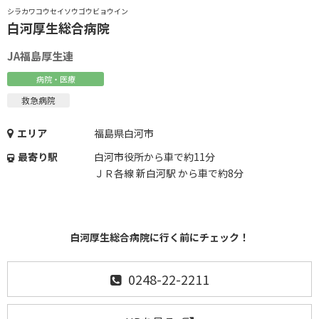
シラカワコウセイソウゴウビョウイン
白河厚生総合病院
JA福島厚生連
病院・医療
救急病院
エリア
福島県白河市
最寄り駅
白河市役所から車で約11分
ＪＲ各線 新白河駅 から車で約8分
白河厚生総合病院に行く前にチェック！
0248-22-2211