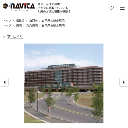
さぁ、今すぐ検索！
ナビタに掲載されている
地元のお店の情報が満載！
トップ
福島県
白河市
白河厚生総合病院
トップ
病院
救急病院
白河厚生総合病院
アルバム