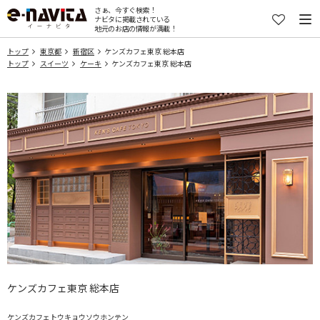
さぁ、今すぐ検索！
ナビタに掲載されている
地元のお店の情報が満載！
トップ
東京都
新宿区
ケンズカフェ東京 総本店
トップ
スイーツ
ケーキ
ケンズカフェ東京 総本店
ケンズカフェ東京 総本店
ケンズカフェトウキョウソウホンテン