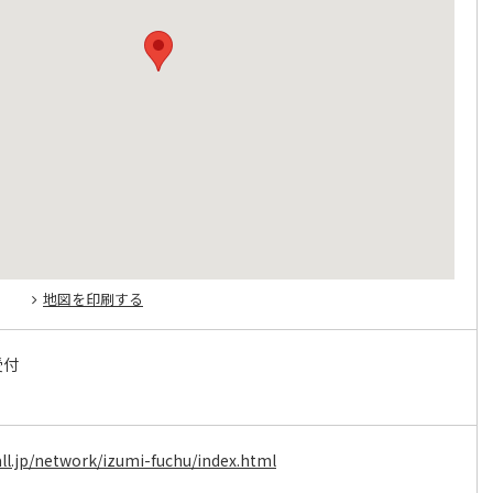
地図を印刷する
受付
ll.jp/network/izumi-fuchu/index.html