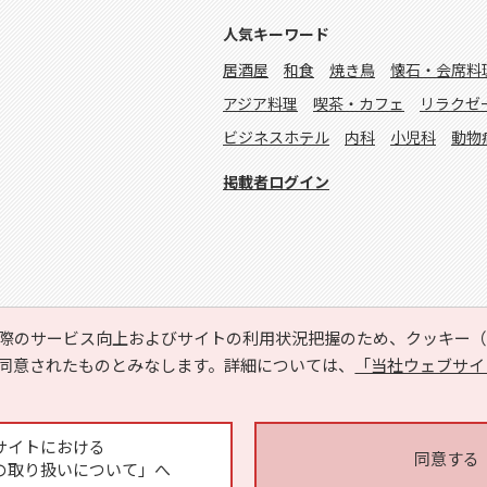
人気キーワード
居酒屋
和食
焼き鳥
懐石・会席料
アジア料理
喫茶・カフェ
リラクゼ
ビジネスホテル
内科
小児科
動物
掲載者ログイン
際のサービス向上およびサイトの利用状況把握のため、クッキー（C
同意されたものとみなします。詳細については、
「当社ウェブサイ
Copyright © HYOJITO.Co.,Ltd. All Rights Reserved.
サイトにおける
同意する
の取り扱いについて」へ