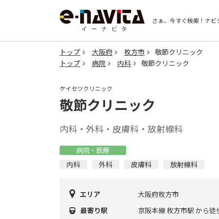
さぁ、今すぐ検索！
ナビ
トップ
大阪府
枚方市
敬節クリニック
トップ
病院
内科
敬節クリニック
ケイセツクリニック
敬節クリニック
内科・外科・皮膚科・放射線科
病院・医療
内科
外科
皮膚科
放射線科
エリア
大阪府枚方市
最寄り駅
京阪本線 枚方市駅 から徒