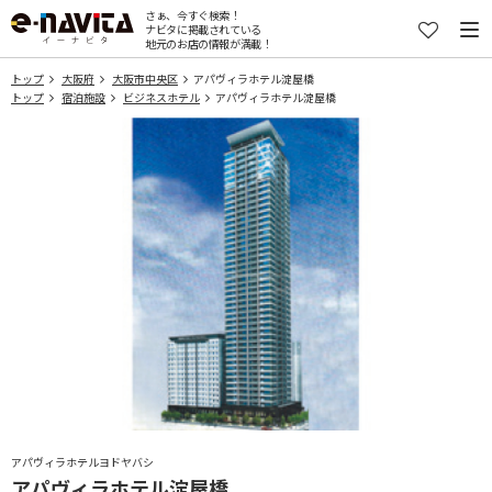
さぁ、今すぐ検索！
ナビタに掲載されている
地元のお店の情報が満載！
トップ
大阪府
大阪市中央区
アパヴィラホテル淀屋橋
トップ
宿泊施設
ビジネスホテル
アパヴィラホテル淀屋橋
アパヴィラホテルヨドヤバシ
アパヴィラホテル淀屋橋