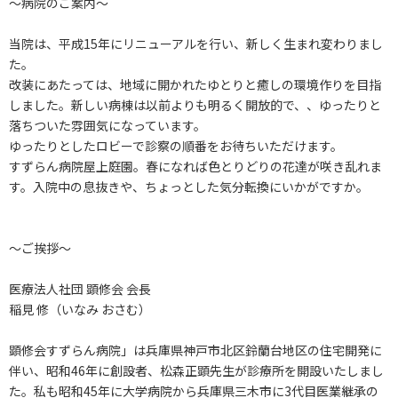
～病院のご案内～
当院は、平成15年にリニューアルを行い、新しく生まれ変わりまし
た。
改装にあたっては、地域に開かれたゆとりと癒しの環境作りを目指
しました。新しい病棟は以前よりも明るく開放的で、、ゆったりと
落ちついた雰囲気になっています。
ゆったりとしたロビーで診察の順番をお待ちいただけます。
すずらん病院屋上庭園。春になれば色とりどりの花達が咲き乱れま
す。入院中の息抜きや、ちょっとした気分転換にいかがですか。
～ご挨拶～
医療法人社団 顕修会 会長
稲見 修（いなみ おさむ）
顕修会すずらん病院」は兵庫県神戸市北区鈴蘭台地区の住宅開発に
伴い、昭和46年に創設者、松森正顕先生が診療所を開設いたしまし
た。私も昭和45年に大学病院から兵庫県三木市に3代目医業継承の