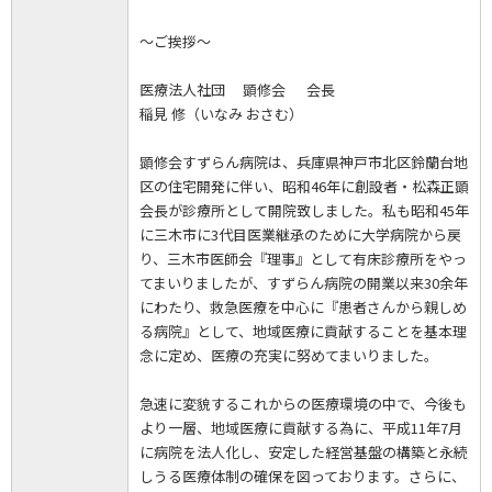
～ご挨拶～
医療法人社団 顕修会 会長
稲見 修（いなみ おさむ）
顕修会すずらん病院は、兵庫県神戸市北区鈴蘭台地
区の住宅開発に伴い、昭和46年に創設者・松森正顕
会長が診療所として開院致しました。私も昭和45年
に三木市に3代目医業継承のために大学病院から戻
り、三木市医師会『理事』として有床診療所をやっ
てまいりましたが、すずらん病院の開業以来30余年
にわたり、救急医療を中心に『患者さんから親しめ
る病院』として、地域医療に貢献することを基本理
念に定め、医療の充実に努めてまいりました。
急速に変貌するこれからの医療環境の中で、今後も
より一層、地域医療に貢献する為に、平成11年7月
に病院を法人化し、安定した経営基盤の構築と永続
しうる医療体制の確保を図っております。さらに、