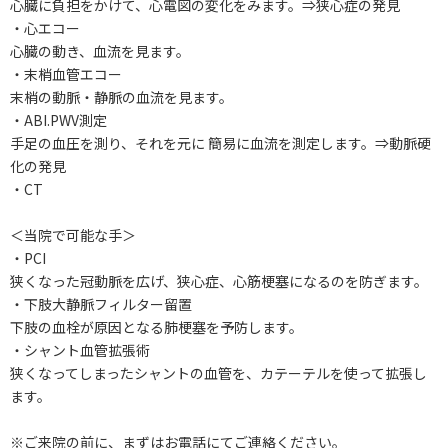
心臓に負担をかけて、心電図の変化をみます。⇒狭心症の発見
・心エコー
心臓の動き、血流を見ます。
・末梢血管エコー
末梢の動脈・静脈の血流を見ます。
・ABI.PWV測定
手足の血圧を測り、それを元に 簡易に血流を測定します。⇒動脈硬
化の発見
・CT
＜当院で可能な手＞
・PCI
狭くなった冠動脈を広げ、狭心症、心筋梗塞になるのを防ぎます。
・下肢大静脈フィルター留置
下肢の血栓が原因となる肺梗塞を予防します。
・シャント血管拡張術
狭くなってしまったシャントの血管を、カテーテルを使って拡張し
ます。
※ご来院の前に、まずはお電話にてご連絡ください。