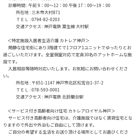
診療時間 : 午前 9：00～12：00 午後 17：00～19：00
所在地 : 三木市大村871
ＴＥＬ : 0794-82-0203
交通アクセス : 神戸電鉄 粟生線 大村駅
＜特定施設入居者生活介護 カトレア神戸＞
閑静な住宅街にあり3階建てで1フロア1ユニットでゆったりとお
過ごしいただけます。全室個室対応で定員30名のアットホームな施
設です。
入居相談等随時対応いたします。お気軽にお問い合わせくださ
い。
所在地 : 〒651-1147 神戸市北区松宮台1-37-2
ＴＥＬ : 078-593-0001
交通アクセス : 神戸電鉄 北鈴蘭台駅
＜サービス付き高齢者向け住宅 カトレアロイヤル神戸＞
サービス付き高齢者向け住宅は、介護施設ではなく賃貸住宅とな
りますので外出や外泊もご自由にして頂けます。
ご自分の希望する生活をお送り頂ける場所としてお選びくださ