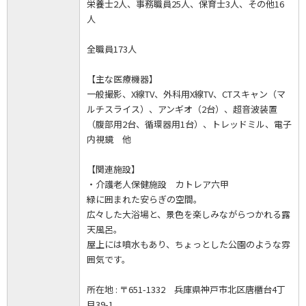
栄養士2人、事務職員25人、保育士3人、その他16
人
全職員173人
【主な医療機器】
一般撮影、X線TV、外科用X線TV、CTスキャン（マ
ルチスライス）、アンギオ（2台）、超音波装置
（腹部用2台、循環器用1台）、トレッドミル、電子
内視鏡 他
【関連施設】
・介護老人保健施設 カトレア六甲
緑に囲まれた安らぎの空間。
広々した大浴場と、景色を楽しみながらつかれる露
天風呂。
屋上には噴水もあり、ちょっとした公園のような雰
囲気です。
所在地 : 〒651-1332 兵庫県神戸市北区唐櫃台4丁
目39-1