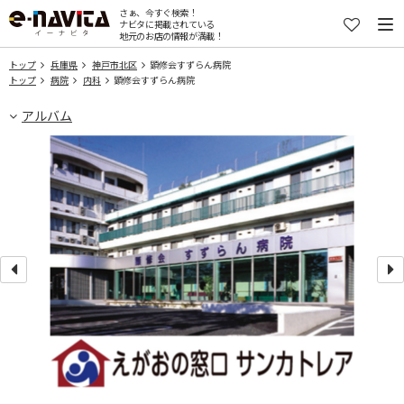
さぁ、今すぐ検索！
ナビタに掲載されている
地元のお店の情報が満載！
トップ
兵庫県
神戸市北区
顕修会すずらん病院
トップ
病院
内科
顕修会すずらん病院
アルバム
病棟