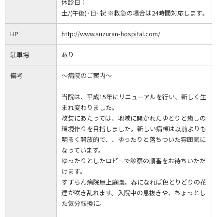
休診日：
土/(午後)･日･祝 ※救急の場合は24時間対応します｡
HP
http://www.suzuran-hospital.com/
駐車場
あり
備考
～病院のご案内～
当院は、平成15年にリニューアルを行い、新しく生
まれ変わりました。
改装にあたっては、地域に開かれたゆとりと癒しの
環境作りを目指しました。新しい病棟は以前よりも
明るく開放的で、、ゆったりと落ちついた雰囲気に
なっています。
ゆったりとしたロビーで診察の順番をお待ちいただ
けます。
すずらん病院屋上庭園。春になれば色とりどりの花
達が咲き乱れます。入院中の息抜きや、ちょっとし
た気分転換に。