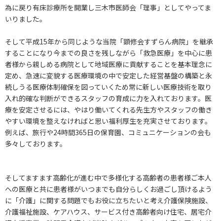
為に戻り有床診療所を開業し三木市医師会「理事」としてやってま
いりました。
そして平成15年から同じような当院「顕修会すずらん病院」を継承
することになり今までの良さを残しながら「救急医療」を中心に患
者様から親しめる病院として地域医療に貢献することを基本理念に
定め、急速に変貌する医療環境の中で安定した経営基盤の構築と永
続しうる医療体制確保を図っていくため常に新しい医療技術を取り
入れ的確な判断ができるスタッフの育成に力を入れております。医
療を安定させるには、やはり働いてくれる先生方やスタッフの働き
やすい環境を整えなければと思い福利厚生を充実させております。
例えば、旅行や24時間365日の保育園、コミュニケーションの会も
多々しております。
そしてますます高齢化が進む中で多様化する高齢者の患者様ご本人
への医療と共に患者様がいつまでも自分らしくお過ごし頂けるよう
に「介護」に関する問題でもお役に立ちたいと考え介護保険施設、
介護福祉施設、ケアハウス、サービス付き高齢者向け住宅、居宅介