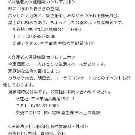
＜介護老人保健施設 カトレア六甲＞
緑に囲まれた安らぎの空間。
広々した大浴場と、景色を楽しみながらつかれる露天風呂。
屋上には噴水もあり、ちょっとした公園のような雰囲気です。
所在地 : 神戸市北区唐櫃台4丁目39-1
ＴＥＬ : 078-987-0036
交通アクセス : 神戸電鉄 神鉄六甲駅 徒歩7分
＜介護老人保健施設 カトレア三木＞
全室個室で、一人ひとりの生活スペースがあります。
家庭的な生活を目指します。
カラオケ大会、映画会、コーラスコンサートなどのイベントも開
催しております。
見学随時受付中です。お気軽にお問い合わせください。
所在地 : 三木市福井鷹尾1981-1
ＴＥＬ : 0794-83-0088
交通アクセス : 神戸電鉄 粟生線 三木上の丸駅
＜医療法人社団修和会 稲見胃腸科・外科＞
診療科目 : 内科、胃腸科、外科