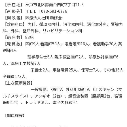
【所 在 地】 神戸市北区鈴蘭台西町2丁目21-5
【連 絡 先】 ＴＥＬ：078-591-6776
【開 設 者】 医療法人社団 顕修会
【診療科目】 内科、循環器内科、消化器内科、消化器外科、腎臓内
科、外科、整形外科、リハビリテーション科
【病 床 数】 83床
【職 員 数】 医師9人 看護師53人、准看護師16人、看護助手20人 薬
剤師4人
理学療法士6人 臨床検査技師2人、診療放射線技師6
人、臨床工学技師7人
栄養士2人、事務職員25人、保育士7人、その他16人
全職員173人
【主な医療機器】
一般撮影、X線TV、外科用X線TV、CTスキャン（マ
ルチスライス）、アンギオ（2台）、超音波装置（腹部用2台、循環
器用1台）、トレッドミル、電子内視鏡 他
【関連施設】