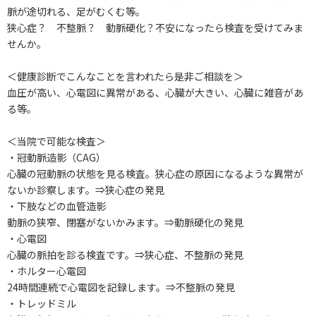
脈が途切れる、足がむくむ等。
狭心症？ 不整脈？ 動脈硬化？不安になったら検査を受けてみま
せんか。
＜健康診断でこんなことを言われたら是非ご相談を＞
血圧が高い、心電図に異常がある、心臓が大きい、心臓に雑音があ
る等。
＜当院で可能な検査＞
・冠動脈造影（CAG）
心臓の冠動脈の状態を見る検査。狭心症の原因になるような異常が
ないか診察します。⇒狭心症の発見
・下肢などの血管造影
動脈の狭窄、閉塞がないかみます。⇒動脈硬化の発見
・心電図
心臓の脈拍を診る検査です。⇒狭心症、不整脈の発見
・ホルター心電図
24時間連続で心電図を記録します。⇒不整脈の発見
・トレッドミル