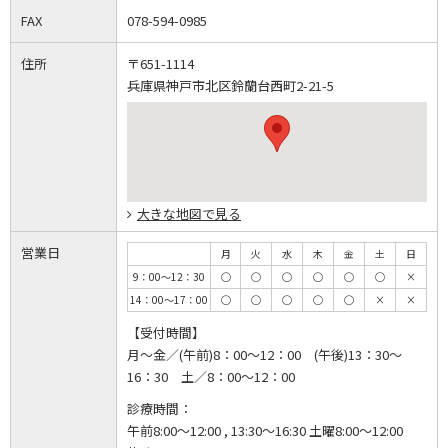
FAX
078-594-0985
住所
〒651-1114
兵庫県神戸市北区鈴蘭台西町2-21-5
大きな地図で見る
営業日
月
火
水
木
金
土
日
9：00～12：30
◯
◯
◯
◯
◯
◯
×
14：00～17：00
◯
◯
◯
◯
◯
×
×
【受付時間】
月～金／(午前)8：00～12：00 (午後)13：30～
16：30 土／8：00～12：00
診療時間：
午前8:00～12:00 , 13:30～16:30 土曜8:00～12:00