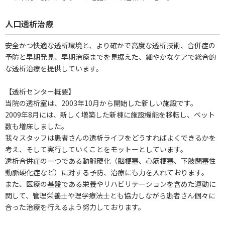
人口透析治療
安全かつ快適な透析環境と、より確かで高度な透析技術、合併症の
予防と早期発見、早期治療までを見据えた、細やかなケアで総合的
な透析治療を提供しています。
【透析センター概要】
当院の透析室は、2003年10月から開始した新しい施設です。
2009年8月には、新しく増築した新棟に施設機能を移転し、ベット
数も増床しました。
我々スタッフは患者さんの透析ライフをどうすればよくできるかを
考え、そして実行していくことをモットーとしています。
透析合併症の一つである動脈硬化（脳梗塞、心筋梗塞、下肢閉塞性
動脈硬化症など）に対する予防、治療にも力を入れております。
また、医療の基盤である栄養やリハビリテーションを含めた運動に
関して、管理栄養士や理学療法士とも協力しながら患者さん個々に
合った治療を行えるよう努力しております。