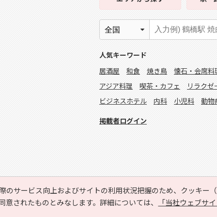
人気キーワード
居酒屋
和食
焼き鳥
懐石・会席料
アジア料理
喫茶・カフェ
リラクゼ
ビジネスホテル
内科
小児科
動物
掲載者ログイン
際のサービス向上およびサイトの利用状況把握のため、クッキー（C
同意されたものとみなします。詳細については、
「当社ウェブサイ
Copyright © HYOJITO.Co.,Ltd. All Rights Reserved.