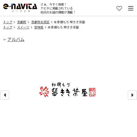
さぁ、今すぐ検索！
ナビタに掲載されている
地元のお店の情報が満載！
トップ
京都府
京都市右京区
本家櫻もち 琴きき茶屋
トップ
スイーツ
甘味処
本家櫻もち 琴きき茶屋
アルバム