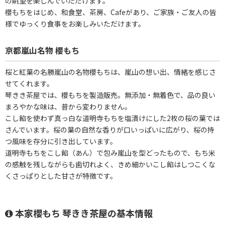
の眺望を楽しんでいただけます。
櫻もちをはじめ、和食堂、茶房、Cafeがあり、ご家族・ご友人の皆
様でゆっくり食事をお楽しみいただけます。
京都嵐山名物 櫻もち
桜と紅葉の名勝嵐山の名物櫻もちは、嵐山の想い出、情緒を感じさ
せてくれます。
琴きき茶屋では、櫻もちを製造販売。無添加・無着色で、品の良い
まろやかな味は、昔から変わりません。
こし餡を使わず真っ白な道明寺もちを塩漬けにした2枚の桜の葉では
さんでいます。桜の葉の自然な香りが口いっぱいに広がり、桜の持
つ風味を存分に引き出しています。
道明寺もちをこし餡（あん）で包み嵐山を型どったもので、もち米
の感触を残しながらも歯切れよく、きめ細かいこし餡はしつこくな
くさっぱりとした甘さが特徴です。
本家櫻もち 琴きき茶屋の基本情報