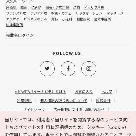
人気キーワード
居酒屋
和食
焼き鳥
懐石・会席料理
焼肉
イタリア料理
フランス料理
アジア料理
喫茶・カフェ
リラクゼーション
マッサージ
カラオケ
ビジネスホテル
内科
小児科
動物病院
会計事務所
法律事務所
掲載者ログイン
FOLLOW US!
e-NAVITA（イーナビタ）とは？
お気に入り
ヘルプ
利用規約
個人情報の取り扱いについて
運営会社
サイトマップ
広告掲載に関するお問い合わせ
サイトの内容に関するお問い合わせ
当サイトでは、利用者が当サイトを閲覧する際のサービス向
上およびサイトの利用状況把握のため、クッキー（Cookie）
を使用しています。当サイトでは閲覧を継続されることで、ク