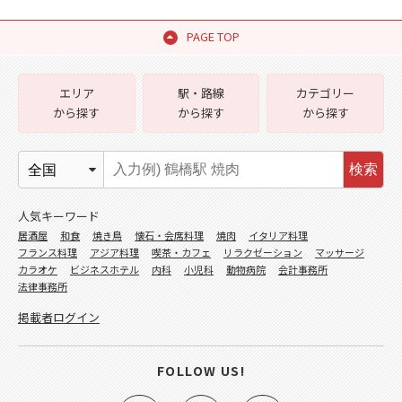
PAGE TOP
エリア
駅・路線
カテゴリー
から探す
から探す
から探す
検索
人気キーワード
居酒屋
和食
焼き鳥
懐石・会席料理
焼肉
イタリア料理
フランス料理
アジア料理
喫茶・カフェ
リラクゼーション
マッサージ
カラオケ
ビジネスホテル
内科
小児科
動物病院
会計事務所
法律事務所
掲載者ログイン
FOLLOW US!