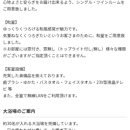
心地よさと安らぎをお届け出来るよう、シングル・ツインルームを
ご用意致しました。
【和室】
ゆっくりくつろげる和風感覚が魅力です。
気兼ねなくくつろぎたいというお客さまのために、和室をご用意致
しました。
※お部屋には窓付き、窓無し（トップライト付し/無し）様々な種類
がございますがご指定頂くことはできません。
【客室設備】
充実した装備品を揃えております。
歯ブラシ・ゆかた・バスタオル・フェイスタオル・23V型液晶テレ
ビ 等
また、全室で無線LANをご利用頂けます。
大浴場のご案内
約30名が入れる大浴場を完備しています。
一日の疲れをぜひ癒して、お寛ぎ下さい。