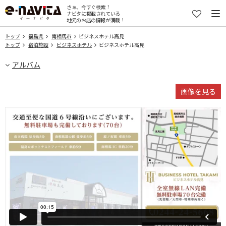
さぁ、今すぐ検索！
ナビタに掲載されている
地元のお店の情報が満載！
トップ
福島県
南相馬市
ビジネスホテル高見
トップ
宿泊施設
ビジネスホテル
ビジネスホテル高見
アルバム
画像を見る