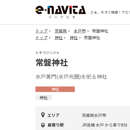
さぁ、今すぐ検索！
ナビ
トップ
茨城県
水戸市
常盤神社
トップ
神社
神社
常盤神社
トキワジンジャ
常盤神社
水戸黄門(水戸光圀)を祀る神社
神社
神社
エリア
茨城県水戸市
最寄り駅
JR各線 水戸 から車で8分