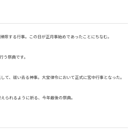
を大掃除する行事。この日が正月事始めであったことにちなむ。
て行う祭典です。
に託して、祓い去る神事。大宝律令において正式に宮中行事となった。
が迎えられるように祈る、今年最後の祭典。