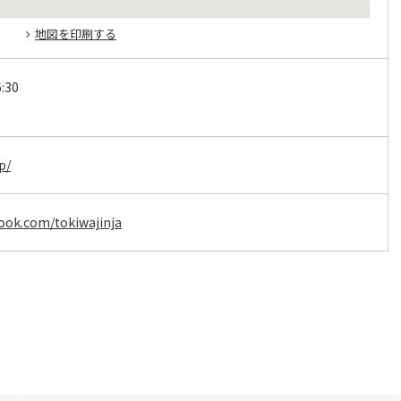
地図を印刷する
:30
p/
ook.com/tokiwajinja