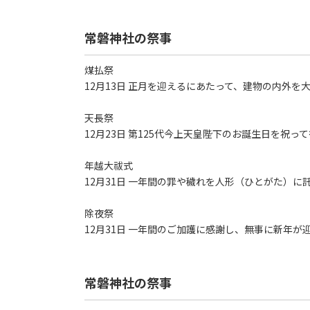
常磐神社の祭事
煤払祭
12月13日 正月を迎えるにあたって、建物の内外
天長祭
12月23日 第125代今上天皇陛下のお誕生日を祝っ
年越大祓式
12月31日 一年間の罪や穢れを人形（ひとがた）
除夜祭
12月31日 一年間のご加護に感謝し、無事に新年
常磐神社の祭事