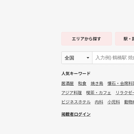
エリア
から探す
駅・
人気キーワード
居酒屋
和食
焼き鳥
懐石・会席料
アジア料理
喫茶・カフェ
リラクゼ
ビジネスホテル
内科
小児科
動物
掲載者ログイン