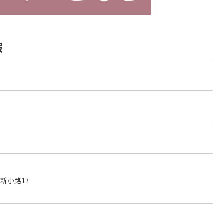
報
ト
新小路17