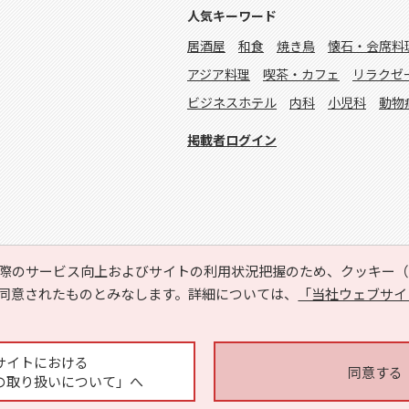
人気キーワード
居酒屋
和食
焼き鳥
懐石・会席料
アジア料理
喫茶・カフェ
リラクゼ
ビジネスホテル
内科
小児科
動物
掲載者ログイン
際のサービス向上およびサイトの利用状況把握のため、クッキー（C
同意されたものとみなします。詳細については、
「当社ウェブサイ
Copyright © HYOJITO.Co.,Ltd. All Rights Reserved.
サイトにおける
同意する
の取り扱いについて」へ