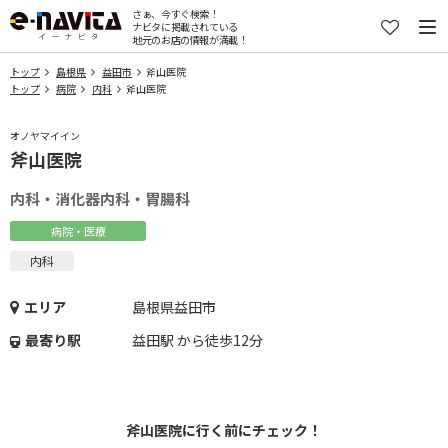
さぁ、今すぐ検索！
ナビタに掲載されている
地元のお店の情報が満載！
トップ
島根県
益田市
斧山医院
トップ
病院
内科
斧山医院
オノヤマイイン
斧山医院
内科・消化器内科・胃腸科
病院・医療
内科
エリア
島根県益田市
最寄り駅
益田駅 から徒歩12分
斧山医院に行く前にチェック！