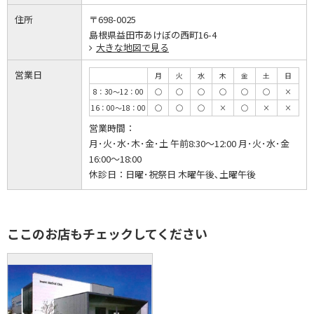
住所
〒698-0025
島根県益田市あけぼの西町16-4
大きな地図で見る
営業日
月
火
水
木
金
土
日
8：30～12：00
◯
◯
◯
◯
◯
◯
×
16：00～18：00
◯
◯
◯
×
◯
×
×
営業時間：
月･火･水･木･金･土 午前8:30～12:00 月･火･水･金
16:00～18:00
休診日：
日曜･祝祭日 木曜午後､土曜午後
ここのお店もチェックしてください