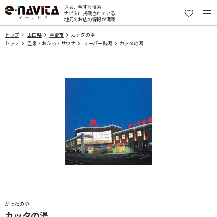
さぁ、今すぐ検索！
ナビタに掲載されている
地元のお店の情報が満載！
トップ
山口県
宇部市
カッタの湯
トップ
温泉・おふろ・サウナ
スーパー銭湯
カッタの湯
かったのゆ
カッタの湯