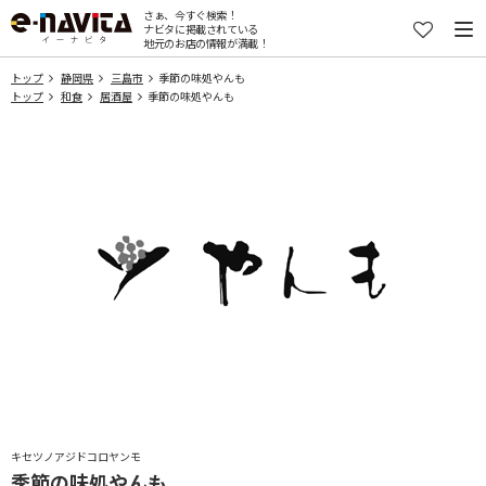
さぁ、今すぐ検索！
ナビタに掲載されている
地元のお店の情報が満載！
トップ
静岡県
三島市
季節の味処やんも
トップ
和食
居酒屋
季節の味処やんも
キセツノアジドコロヤンモ
季節の味処やんも