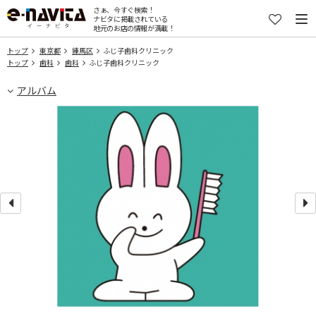
さぁ、今すぐ検索！
ナビタに掲載されている
地元のお店の情報が満載！
トップ
東京都
練馬区
ふじ子歯科クリニック
トップ
歯科
歯科
ふじ子歯科クリニック
アルバム