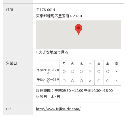
住所
〒176-0014
東京都練馬区豊玉南3-29-14
大きな地図で見る
営業日
月
火
水
木
金
土
日
午前09:30～12:0
◯
◯
◯
×
◯
◯
×
0
午後14:30～18:0
◯
◯
◯
×
◯
◯
×
0
診療時間：
午前09:30～12:00 午後14:30～18:00
休診日：
木･日
HP
http://www.fujiko-dc.com/