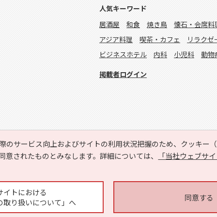
人気キーワード
居酒屋
和食
焼き鳥
懐石・会席料
アジア料理
喫茶・カフェ
リラクゼ
ビジネスホテル
内科
小児科
動物
掲載者ログイン
際のサービス向上およびサイトの利用状況把握のため、クッキー（C
同意されたものとみなします。詳細については、
「当社ウェブサイ
Copyright © HYOJITO.Co.,Ltd. All Rights Reserved.
サイトにおける
同意する
の取り扱いについて」へ