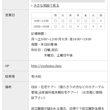
大きな地図で見る
営業日
月
火
水
木
金
土
日
9:00～12:00
◯
◯
◯
◯
◯
◯
×
16:00～19:00
◯
◯
◯
×
◯
×
×
診療時間：
月～土9:00～12:00 月火水･金16:00～19:00
夜間・休日診療:無
休診日：
日曜,祝日
木曜日、土曜日午後
HP
http://yoshioka.clinic
駐車場
有(4台)
備考
往診・在宅ケアー（寝たきりの方などのカテーテル
管理,泌尿器科癌末期在宅ケアー）（お気軽に御相
談下さい）
前立腺癌が疑われる場合、日帰りで前立腺針生検を