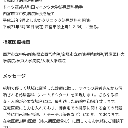
宝塚市立病院泌尿器科
ドイツ連邦共和国マインツ大学泌尿器科助手
西宮市立中央病院医長を経て
平成13年9月よしおかクリニック泌尿器科を開院。
平成21年3月30日 現在(西宮市段上町1-2-34）に至る。
指定医療機関
西宮市立中央病院/県立西宮病院/宝塚市立病院/明和病院/兵庫医科大
学病院/神戸大学病院/大阪大学病院
メッセージ
親切で優しく地域に密着した診療に徹し、すべての患者さんから信
頼される泌尿器科（ホームドクター）を実現します。さらなる検
査・入院が必要な場合には、最も適した病院を御紹介致します。
在宅医療にも力を入れており、御自宅での排尿に関する全ての問題
（特に自己導尿指導、カテーテル管理など）に対処しております。
在宅医療,緩和医療（終末期医療含む）に関してもお気軽にご相談下
さい。