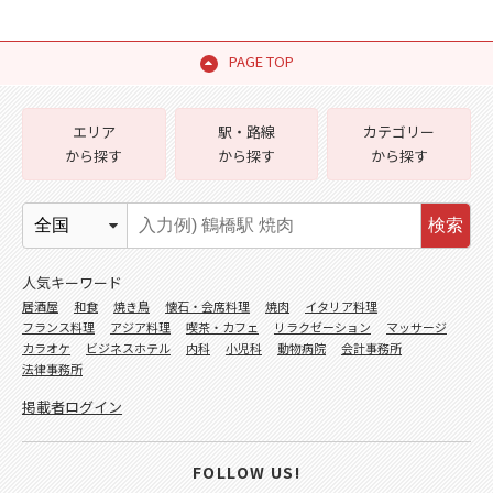
PAGE TOP
エリア
駅・路線
カテゴリー
から探す
から探す
から探す
検索
人気キーワード
居酒屋
和食
焼き鳥
懐石・会席料理
焼肉
イタリア料理
フランス料理
アジア料理
喫茶・カフェ
リラクゼーション
マッサージ
カラオケ
ビジネスホテル
内科
小児科
動物病院
会計事務所
法律事務所
掲載者ログイン
FOLLOW US!