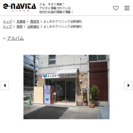
さぁ、今すぐ検索！
ナビタに掲載されている
地元のお店の情報が満載！
トップ
兵庫県
西宮市
よしおかクリニック泌尿器科
トップ
病院
泌尿器科
よしおかクリニック泌尿器科
アルバム