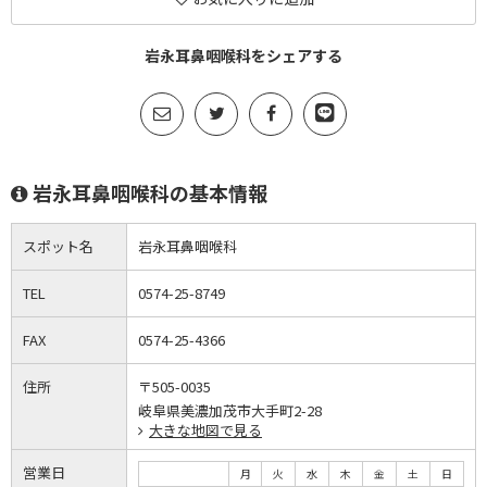
岩永耳鼻咽喉科をシェアする
岩永耳鼻咽喉科の基本情報
スポット名
岩永耳鼻咽喉科
TEL
0574-25-8749
FAX
0574-25-4366
住所
〒505-0035
岐阜県美濃加茂市大手町2-28
大きな地図で見る
営業日
月
火
水
木
金
土
日