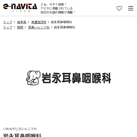
さぁ、今すぐ検索！
ナビタに掲載されている
地元のお店の情報が満載！
トップ
岐阜県
美濃加茂市
岩永耳鼻咽喉科
トップ
病院
耳鼻いんこう科
岩永耳鼻咽喉科
いわながじびいんこうか
岩永耳鼻咽喉科