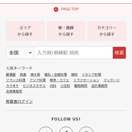
PAGE TOP
エリア
駅・路線
カテゴリー
から探す
から探す
から探す
検索
人気キーワード
居酒屋
和食
焼き鳥
懐石・会席料理
焼肉
イタリア料理
フランス料理
アジア料理
喫茶・カフェ
リラクゼーション
マッサージ
カラオケ
ビジネスホテル
内科
小児科
動物病院
会計事務所
法律事務所
掲載者ログイン
FOLLOW US!