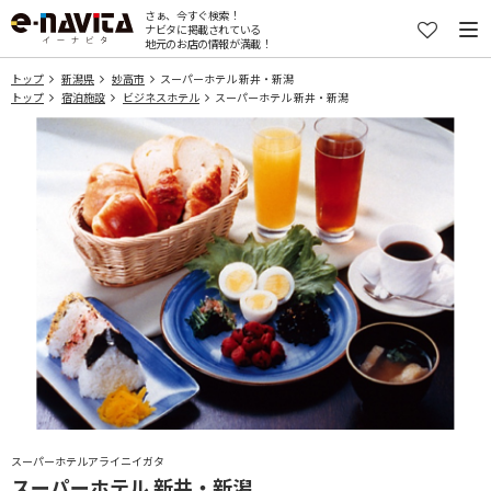
さぁ、今すぐ検索！
ナビタに掲載されている
地元のお店の情報が満載！
トップ
新潟県
妙高市
スーパーホテル 新井・新潟
トップ
宿泊施設
ビジネスホテル
スーパーホテル 新井・新潟
スーパーホテルアライニイガタ
スーパーホテル 新井・新潟