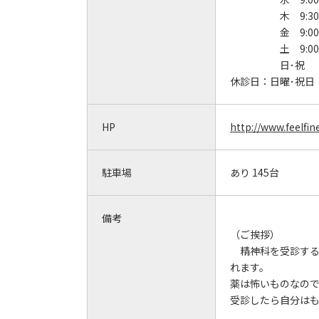
木 9:30
金 9:00
土 9:00
日･祝
休診日：
日曜･祝日
HP
http://www.feelfin
駐車場
あり 145台
備考
（ご挨拶）
精神科を受診する
れます。
薬は怖いものなの
受診したら自分は