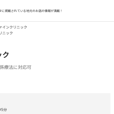
タに掲載されている
地元のお店の情報が満載！
ァインクリニック
リニック
ック
係療法に対応可
歩5分