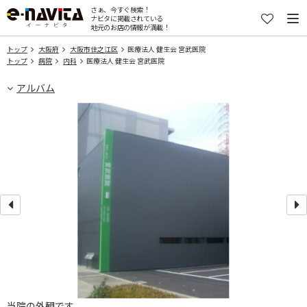
さぁ、今すぐ検索！
ナビタに掲載されている
地元のお店の情報が満載！
トップ
大阪府
大阪市住之江区
医療法人 健生会 宮武医院
トップ
病院
内科
医療法人 健生会 宮武医院
アルバム
当院の外観です。