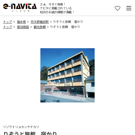
さぁ、今すぐ検索！
ナビタに掲載されている
地元のお店の情報が満載！
トップ
福井県
丹生郡越前町
りぞうと旅館 宿かり
トップ
宿泊施設
観光旅館
りぞうと旅館 宿かり
リゾウトリョカンヤドカリ
りぞうと旅館 宿かり