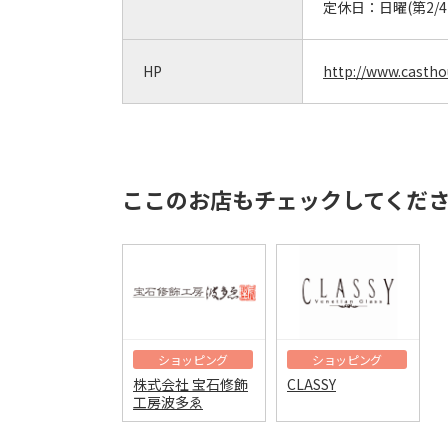
定休日：
日曜(第2
HP
http://www.castho
ここのお店もチェックしてくだ
ショッピング
ショッピング
株式会社 宝石修飾
CLASSY
工房波多ゑ