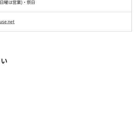
/4日曜は営業)・祭日
use.net
さい