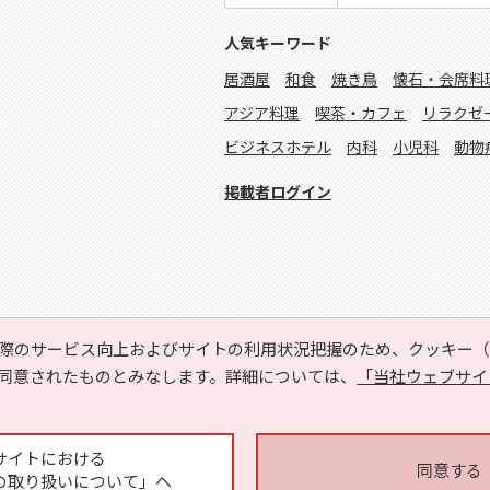
人気キーワード
居酒屋
和食
焼き鳥
懐石・会席料
アジア料理
喫茶・カフェ
リラクゼ
ビジネスホテル
内科
小児科
動物
掲載者ログイン
際のサービス向上およびサイトの利用状況把握のため、クッキー（C
同意されたものとみなします。詳細については、
「当社ウェブサイ
Copyright © HYOJITO.Co.,Ltd. All Rights Reserved.
サイトにおける
同意する
の取り扱いについて」へ