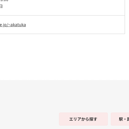
日
e.jp/~akatuka
エリア
から探す
駅・