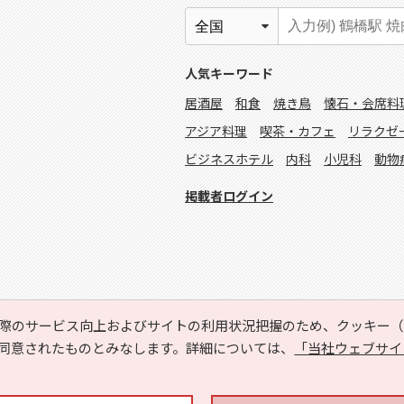
人気キーワード
居酒屋
和食
焼き鳥
懐石・会席料
アジア料理
喫茶・カフェ
リラクゼ
ビジネスホテル
内科
小児科
動物
掲載者ログイン
際のサービス向上およびサイトの利用状況把握のため、クッキー（C
同意されたものとみなします。詳細については、
「当社ウェブサイ
Copyright © HYOJITO.Co.,Ltd. All Rights Reserved.