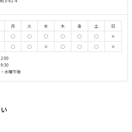
3-61-4
月
火
水
木
金
土
日
◯
◯
◯
◯
◯
◯
×
◯
◯
×
◯
◯
◯
×
2:00
9:30
日・水曜午後
さい