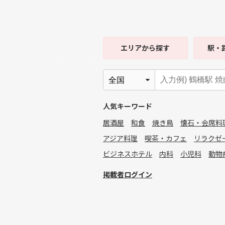
エリア
から探す
駅・
人気キーワード
居酒屋
和食
焼き鳥
懐石・会席料
アジア料理
喫茶・カフェ
リラクゼ
ビジネスホテル
内科
小児科
動物
掲載者ログイン