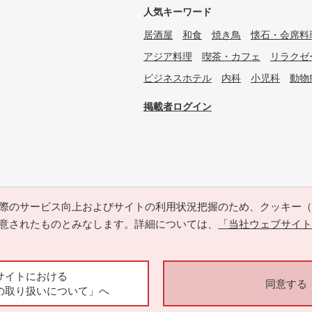
人気キーワード
居酒屋
和食
焼き鳥
懐石・会席料
アジア料理
喫茶・カフェ
リラクゼ
ビジネスホテル
内科
小児科
動物
掲載者ログイン
際のサービス向上およびサイトの利用状況把握のため、クッキー（Co
意されたものとみなします。詳細については、
「当社ウェブサイ
Copyright © HYOJITO.Co.,Ltd. All Rights Reserved.
サイトにおける
同意する
の取り扱いについて」へ