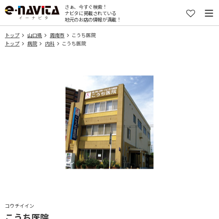
さぁ、今すぐ検索！
ナビタに掲載されている
地元のお店の情報が満載！
トップ
山口県
周南市
こうち医院
トップ
病院
内科
こうち医院
コウチイイン
こうち医院