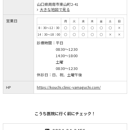
山口県周南市東山町2-41
大きな地図で見る
営業日
月
火
水
木
金
土
日
8：30～12：30
◯
◯
◯
◯
◯
◯
×
14：30～18：00
◯
◯
◯
◯
◯
×
×
診療時間：
平日
08:30～12:30
14:30～18:00
土曜
08:30～12:30
休診日：
日、祝、土曜午後
HP
https://kouchi.clinic-yamaguchi.com/
こうち医院に行く前にチェック！