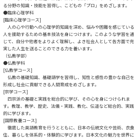
る分野の知識・技能を習得し、こどもの「プロ」をめざします。
●臨床心理学科
[臨床心理学コース]
人の心や行動への心理学的知識を深め、悩みや困難を感じている
人を援助するための基本技法を身につけます。このような学習を通
じて、自分や他者をよりよく理解し、よき社会人として各方面で充
実した人生を送ることのできる力を養います。
（仏教学部）
●仏教学科
[仏教学コース]
仏教の基礎知識、基礎語学を習得し、知性と感性の豊かな自己を
形成し社会に貢献できる人間育成をめざします。
[宗学コース]
四宗派の基礎と実践を総合的に学び、その心を身につけられま
す。教理、教学、歴史、法儀・実践、教化、伝道など総合的、実践
的に学びます。
[国際教養コース]
徹底した英語教育を行うとともに、日本の伝統文化や芸術、衣食
住、暮らしを体系的・体験的に学びます。日本文化の魅力を世界に