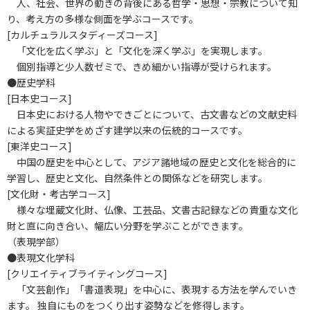
人、社会、世界の動きの背後にある哲学・思想・宗教について知
り、考え方の多様な側面を学ぶコースです。
[カルチュラルスタディーズコース]
「文化を広く学ぶ」と「文化を深く学ぶ」を実現します。
個別指導と少人数ゼミで、きめ細かい指導が受けられます。
●歴史学科
[日本史コース]
日本史における人物やできごとについて、古文書などの文献史料
による実証史学をめざす建学以来の伝統的コースです。
[東洋史コース]
中国の歴史を中心として、アジア諸地域の歴史と文化を総合的に
学習し、歴史と文化、自然条件との関係などを研究します。
[文化財・考古学コース]
様々な埋蔵文化財、仏像、工芸品、文書古記録などの貴重な文化
財と直に向き合い、幅広い分野を学ぶことができます。
（表現学部）
●表現文化学科
[クリエイティブライティングコース]
「文芸創作」「書道表現」を中心に、表現する方法を学んでいき
ます。 独自にものをつくり出す姿勢などを修得します。