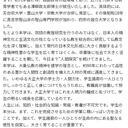
育学者でもある澤柳政太郎博士が就任いたしました。具体的には、
天台宗大学・豊山大学・宗教大学が合併し発足し、その後昭和18年
に真言宗智山派の智山専門学校が加わり、四宗の設立大学となりま
した。
もとより本学は、宗団の教理研究を行うのみではなく、日本人の精
神文化と生活文化の柱となっている仏教を総合的に研究して仏教文
化を深く理解し、加えて現代の日本文化形成に大きく貢献するよう
な精神性豊かな学生を広く育てはぐくみ、卒業後に社会で大きく活
躍することを期して、今日まで”人間探究”を続けてきました。
本学は、大乗仏教の精神を建学の理念とし、約90年にわたって品性
のある豊かな人間性と創造性を備えた人材の育成に邁進してきまし
た。 いわゆる大正大学の学士力・人間力を、学生諸君の一人ひとり
がしっかりと正しく身につけてもらうために、教職員が協働して努
力して行きます。大正大学ではこれを人柄力の醸成と名づけて、学
生の明るい成長を応援しているのです。
人生には、知的・社会的な知識・常識・教養が不可欠です。学生の
本分は、まず、これを完成させるための学業に精いっぱい力を注ぐ
ことです。加えて、学生諸君の一人ひとりが生命の内にある聖なる
徳性を自覚し、大きく育てることが重要です。