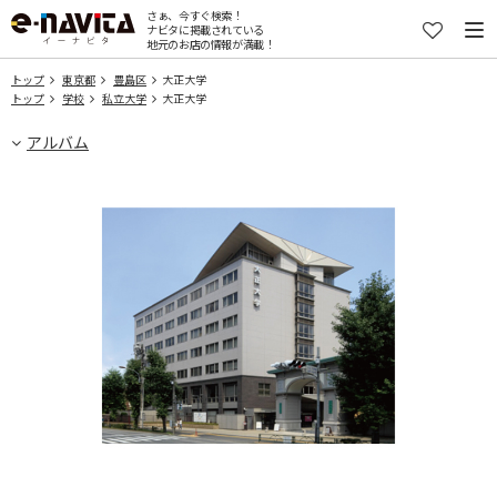
さぁ、今すぐ検索！
ナビタに掲載されている
地元のお店の情報が満載！
トップ
東京都
豊島区
大正大学
トップ
学校
私立大学
大正大学
アルバム