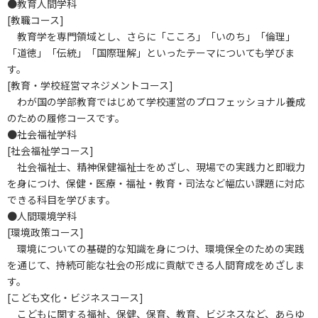
●教育人間学科
[教職コース]
教育学を専門領域とし、さらに「こころ」「いのち」「倫理」
「道徳」「伝統」「国際理解」といったテーマについても学びま
す。
[教育・学校経営マネジメントコース]
わが国の学部教育ではじめて学校運営のプロフェッショナル養成
のための履修コースです。
●社会福祉学科
[社会福祉学コース]
社会福祉士、精神保健福祉士をめざし、現場での実践力と即戦力
を身につけ、保健・医療・福祉・教育・司法など幅広い課題に対応
できる科目を学びます。
●人間環境学科
[環境政策コース]
環境についての基礎的な知識を身につけ、環境保全のための実践
を通じて、持続可能な社会の形成に貢献できる人間育成をめざしま
す。
[こども文化・ビジネスコース]
こどもに関する福祉、保健、保育、教育、ビジネスなど、あらゆ