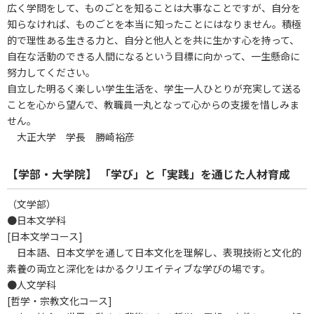
広く学問をして、ものごとを知ることは大事なことですが、自分を
知らなければ、ものごとを本当に知ったことにはなりません。積極
的で理性ある生きる力と、自分と他人とを共に生かす心を持って、
自在な活動のできる人間になるという目標に向かって、一生懸命に
努力してください。
自立した明るく楽しい学生生活を、学生一人ひとりが充実して送る
ことを心から望んで、教職員一丸となって心からの支援を惜しみま
せん。
大正大学 学長 勝崎裕彦
【学部・大学院】 「学び」と「実践」を通じた人材育成
（文学部）
●日本文学科
[日本文学コース]
日本語、日本文学を通して日本文化を理解し、表現技術と文化的
素養の両立と深化をはかるクリエイティブな学びの場です。
●人文学科
[哲学・宗教文化コース]