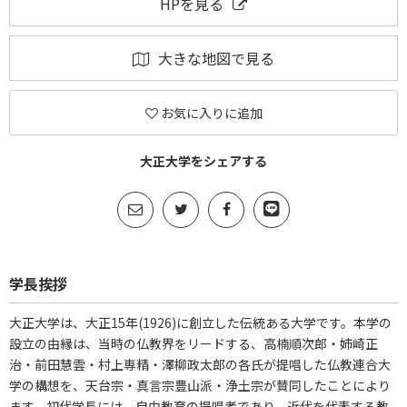
HPを見る
大きな地図で見る
お気に入りに追加
大正大学をシェアする
学長挨拶
大正大学は、大正15年(1926)に創立した伝統ある大学です。本学の
設立の由縁は、当時の仏教界をリードする、高楠順次郎・姉崎正
治・前田慧雲・村上専精・澤柳政太郎の各氏が提唱した仏教連合大
学の構想を、天台宗・真言宗豊山派・浄土宗が賛同したことにより
ます。初代学長には、自由教育の提唱者であり、近代を代表する教