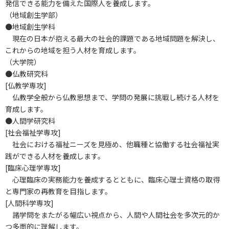
発信できる能力を備えた国際人を養成します。
（地域創生学部）
●地域創生学科
現在の日本が抱える最大の社会的課題である地域問題を解決し、
これからの地域を担う人材を育成します。
（大学院）
●仏教研究科
[仏教学専攻]
仏教学全般から仏教思想まで、学問の発展に挑戦し続ける人材を
育成します。
●人間学研究科
[社会福祉学専攻]
社会における福祉ニーズを見極め、他職種と協働する社会福祉実
践ができる人材を養成します。
[臨床心理学専攻]
心理臨床の実務能力を養成するとともに、臨床心理士資格の取得
と専門家の再教育を目指します。
[人間科学専攻]
諸学問をまたがる幅広い視点から、人間や人間社会を多次元的か
つ多面的に理解します。